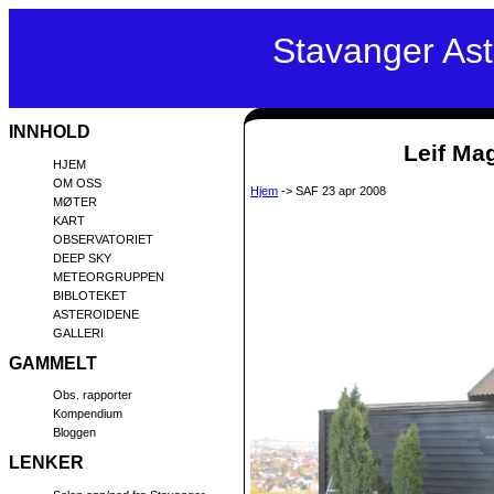
Stavanger As
INNHOLD
Leif Mag
HJEM
OM OSS
Hjem
-> SAF 23 apr 2008
MØTER
KART
OBSERVATORIET
DEEP SKY
METEORGRUPPEN
BIBLOTEKET
ASTEROIDENE
GALLERI
GAMMELT
Obs. rapporter
Kompendium
Bloggen
LENKER