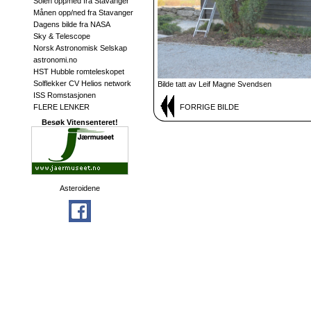
Solen opp/ned fra Stavanger
Månen opp/ned fra Stavanger
Dagens bilde fra NASA
Sky & Telescope
Norsk Astronomisk Selskap
astronomi.no
HST Hubble romteleskopet
Solflekker CV Helios network
Bilde tatt av Leif Magne Svendsen
ISS Romstasjonen
FLERE LENKER
FORRIGE BILDE
Besøk Vitensenteret!
Asteroidene