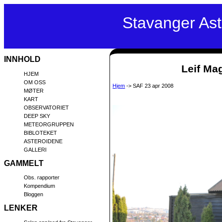
Stavanger As
INNHOLD
Leif Mag
HJEM
OM OSS
Hjem
-> SAF 23 apr 2008
MØTER
KART
OBSERVATORIET
DEEP SKY
METEORGRUPPEN
BIBLOTEKET
ASTEROIDENE
GALLERI
GAMMELT
Obs. rapporter
Kompendium
Bloggen
LENKER