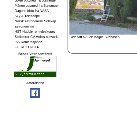
Solen opp/ned fra Stavanger
Månen opp/ned fra Stavanger
Dagens bilde fra NASA
Sky & Telescope
Norsk Astronomisk Selskap
astronomi.no
HST Hubble romteleskopet
Solflekker CV Helios network
Bilde tatt av Leif Magne Svendsen
ISS Romstasjonen
FLERE LENKER
Besøk Vitensenteret!
Asteroidene