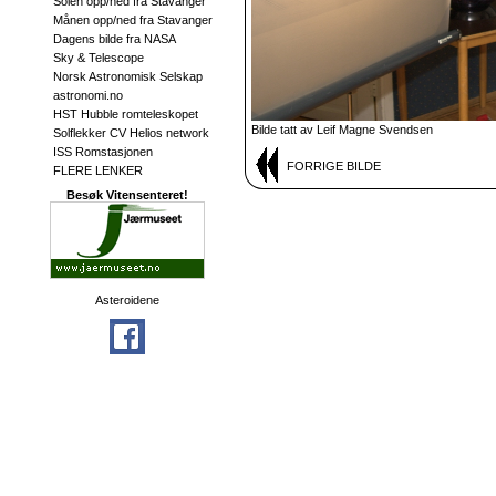
Solen opp/ned fra Stavanger
Månen opp/ned fra Stavanger
Dagens bilde fra NASA
Sky & Telescope
Norsk Astronomisk Selskap
astronomi.no
HST Hubble romteleskopet
Bilde tatt av Leif Magne Svendsen
Solflekker CV Helios network
ISS Romstasjonen
FORRIGE BILDE
FLERE LENKER
Besøk Vitensenteret!
Asteroidene