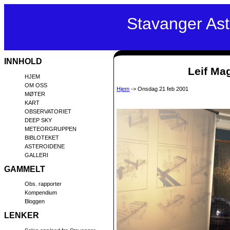
Stavanger As
INNHOLD
Leif Mag
HJEM
OM OSS
Hjem
-> Onsdag 21 feb 2001
MØTER
KART
OBSERVATORIET
DEEP SKY
METEORGRUPPEN
BIBLOTEKET
ASTEROIDENE
GALLERI
GAMMELT
Obs. rapporter
Kompendium
Bloggen
LENKER