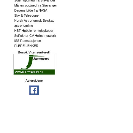
Solen opp/ned fra Stavanger
Månen opp/ned fra Stavanger
Dagens bilde fra NASA
Sky & Telescope
Norsk Astronomisk Selskap
astronomi.no
HST Hubble romteleskopet
Solflekker CV Helios network
ISS Romstasjonen
FLERE LENKER
Besøk Vitensenteret!
Asteroidene