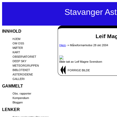
Stavanger As
INNHOLD
Leif Mag
HJEM
OM OSS
Hjem
-> Måneformørkelse 28 okt 2004
MØTER
KART
OBSERVATORIET
DEEP SKY
Bilde tatt av Leif Magne Svendsen
METEORGRUPPEN
BIBLOTEKET
FORRIGE BILDE
ASTEROIDENE
GALLERI
GAMMELT
Obs. rapporter
Kompendium
Bloggen
LENKER