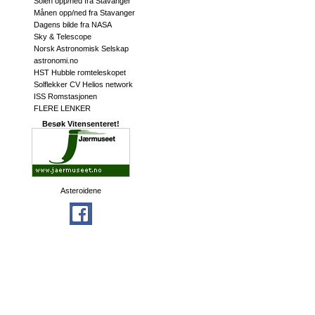
Solen opp/ned fra Stavanger
Månen opp/ned fra Stavanger
Dagens bilde fra NASA
Sky & Telescope
Norsk Astronomisk Selskap
astronomi.no
HST Hubble romteleskopet
Solflekker CV Helios network
ISS Romstasjonen
FLERE LENKER
Besøk Vitensenteret!
Asteroidene