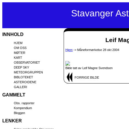
Stavanger As
INNHOLD
Leif Mag
HJEM
OM OSS
Hjem
-> Måneformørkelse 28 okt 2004
MØTER
KART
OBSERVATORIET
DEEP SKY
Bilde tatt av Leif Magne Svendsen
METEORGRUPPEN
BIBLOTEKET
FORRIGE BILDE
ASTEROIDENE
GALLERI
GAMMELT
Obs. rapporter
Kompendium
Bloggen
LENKER