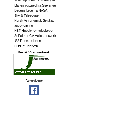
Solen opp/ned fra Stavanger
Månen opp/ned fra Stavanger
Dagens bilde fra NASA
Sky & Telescope
Norsk Astronomisk Selskap
astronomi.no
HST Hubble romteleskopet
Solflekker CV Helios network
ISS Romstasjonen
FLERE LENKER
Besøk Vitensenteret!
Asteroidene