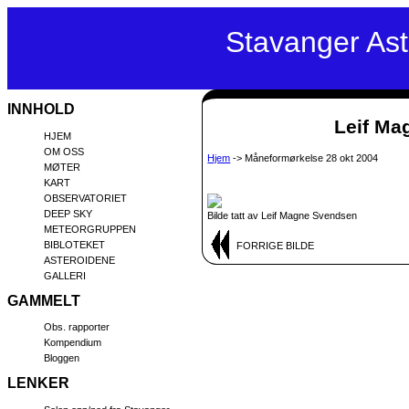
Stavanger As
INNHOLD
Leif Mag
HJEM
OM OSS
Hjem
-> Måneformørkelse 28 okt 2004
MØTER
KART
OBSERVATORIET
DEEP SKY
Bilde tatt av Leif Magne Svendsen
METEORGRUPPEN
BIBLOTEKET
FORRIGE BILDE
ASTEROIDENE
GALLERI
GAMMELT
Obs. rapporter
Kompendium
Bloggen
LENKER