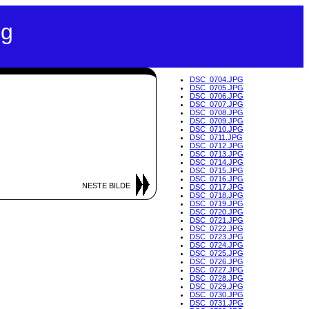
ng
DSC_0704.JPG
DSC_0705.JPG
DSC_0706.JPG
DSC_0707.JPG
DSC_0708.JPG
DSC_0709.JPG
DSC_0710.JPG
DSC_0711.JPG
DSC_0712.JPG
DSC_0713.JPG
DSC_0714.JPG
DSC_0715.JPG
DSC_0716.JPG
NESTE BILDE
DSC_0717.JPG
DSC_0718.JPG
DSC_0719.JPG
DSC_0720.JPG
DSC_0721.JPG
DSC_0722.JPG
DSC_0723.JPG
DSC_0724.JPG
DSC_0725.JPG
DSC_0726.JPG
DSC_0727.JPG
DSC_0728.JPG
DSC_0729.JPG
DSC_0730.JPG
DSC_0731.JPG