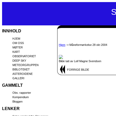
S
INNHOLD
HJEM
OM OSS
Hjem
-> Måneformørkelse 28 okt 2004
MØTER
KART
OBSERVATORIET
DEEP SKY
Bilde tatt av Leif Magne Svendsen
METEORGRUPPEN
BIBLOTEKET
FORRIGE BILDE
ASTEROIDENE
GALLERI
GAMMELT
Obs. rapporter
Kompendium
Bloggen
LENKER