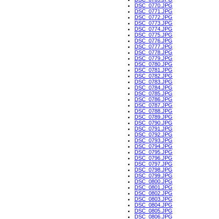
DSC_0770.JPG
DSC_0771.JPG
DSC_0772.JPG
DSC_0773.JPG
DSC_0774.JPG
DSC_0775.JPG
DSC_0776.JPG
DSC_0777.JPG
DSC_0778.JPG
DSC_0779.JPG
DSC_0780.JPG
DSC_0781.JPG
DSC_0782.JPG
DSC_0783.JPG
DSC_0784.JPG
DSC_0785.JPG
DSC_0786.JPG
DSC_0787.JPG
DSC_0788.JPG
DSC_0789.JPG
DSC_0790.JPG
DSC_0791.JPG
DSC_0792.JPG
DSC_0793.JPG
DSC_0794.JPG
DSC_0795.JPG
DSC_0796.JPG
DSC_0797.JPG
DSC_0798.JPG
DSC_0799.JPG
DSC_0800.JPG
DSC_0801.JPG
DSC_0802.JPG
DSC_0803.JPG
DSC_0804.JPG
DSC_0805.JPG
DSC_0806.JPG