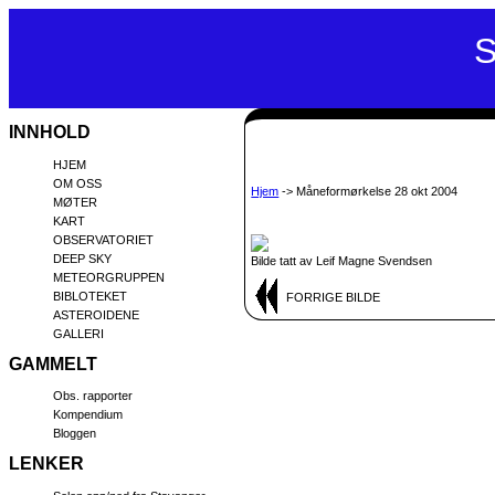
S
INNHOLD
HJEM
OM OSS
Hjem
-> Måneformørkelse 28 okt 2004
MØTER
KART
OBSERVATORIET
DEEP SKY
Bilde tatt av Leif Magne Svendsen
METEORGRUPPEN
BIBLOTEKET
FORRIGE BILDE
ASTEROIDENE
GALLERI
GAMMELT
Obs. rapporter
Kompendium
Bloggen
LENKER