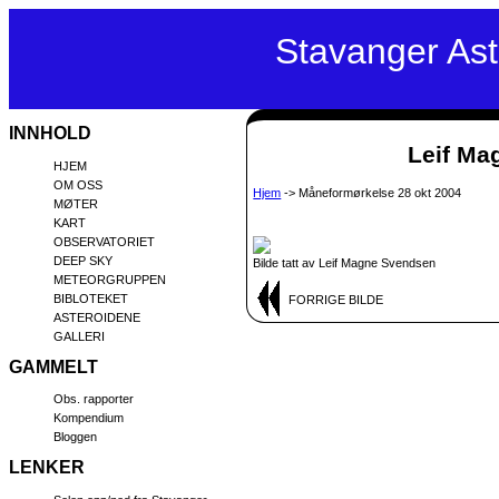
Stavanger As
INNHOLD
Leif Mag
HJEM
OM OSS
Hjem
-> Måneformørkelse 28 okt 2004
MØTER
KART
OBSERVATORIET
DEEP SKY
Bilde tatt av Leif Magne Svendsen
METEORGRUPPEN
BIBLOTEKET
FORRIGE BILDE
ASTEROIDENE
GALLERI
GAMMELT
Obs. rapporter
Kompendium
Bloggen
LENKER