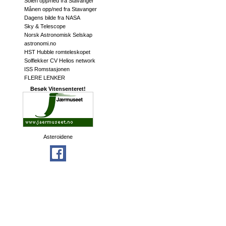
Solen opp/ned fra Stavanger
Månen opp/ned fra Stavanger
Dagens bilde fra NASA
Sky & Telescope
Norsk Astronomisk Selskap
astronomi.no
HST Hubble romteleskopet
Solflekker CV Helios network
ISS Romstasjonen
FLERE LENKER
Besøk Vitensenteret!
Asteroidene