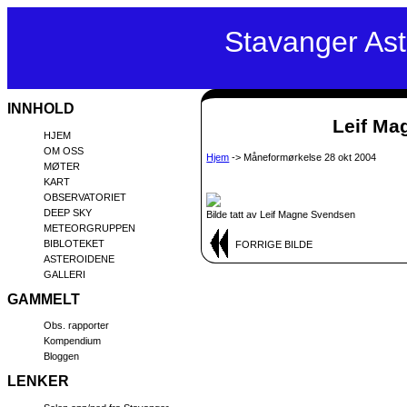
Stavanger As
INNHOLD
Leif Mag
HJEM
OM OSS
Hjem
-> Måneformørkelse 28 okt 2004
MØTER
KART
OBSERVATORIET
DEEP SKY
Bilde tatt av Leif Magne Svendsen
METEORGRUPPEN
BIBLOTEKET
FORRIGE BILDE
ASTEROIDENE
GALLERI
GAMMELT
Obs. rapporter
Kompendium
Bloggen
LENKER