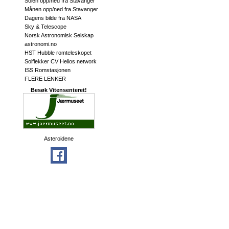
Solen opp/ned fra Stavanger
Månen opp/ned fra Stavanger
Dagens bilde fra NASA
Sky & Telescope
Norsk Astronomisk Selskap
astronomi.no
HST Hubble romteleskopet
Solflekker CV Helios network
ISS Romstasjonen
FLERE LENKER
Besøk Vitensenteret!
Asteroidene