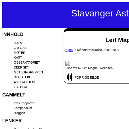
Stavanger As
INNHOLD
Leif Mag
HJEM
OM OSS
Hjem
-> Måneformørkelse 28 okt 2004
MØTER
KART
OBSERVATORIET
DEEP SKY
Bilde tatt av Leif Magne Svendsen
METEORGRUPPEN
BIBLOTEKET
FORRIGE BILDE
ASTEROIDENE
GALLERI
GAMMELT
Obs. rapporter
Kompendium
Bloggen
LENKER