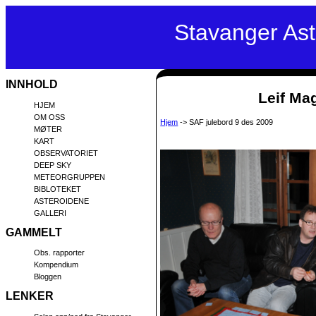
Stavanger As
INNHOLD
Leif Mag
HJEM
OM OSS
Hjem
-> SAF julebord 9 des 2009
MØTER
KART
OBSERVATORIET
DEEP SKY
METEORGRUPPEN
BIBLOTEKET
ASTEROIDENE
GALLERI
GAMMELT
Obs. rapporter
Kompendium
Bloggen
LENKER